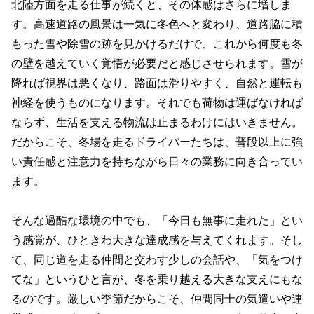
北陸方面を走る仕事が続くと、その体感はさらに増しま
す。高速道路の風景は一気に冬色へと変わり、道路脇に積
もった雪や除雪の跡を見かけるだけで、これから何度も冬
の壁を越えていく覚悟が必要だと感じさせられます。雪が
降れば視界は悪くなり、路面は滑りやすく、自然と運転も
神経を使うものになります。それでも荷物は運ばなければ
ならず、生活を支える物流は止まるわけにはいきません。
だからこそ、冬場を走るドライバーたちは、普段以上に強
い責任感と注意力を持ちながら日々の業務に向き合ってい
ます。
そんな過酷な環境の中でも、「今日も無事に走れた」とい
う感覚が、ひときわ大きな達成感を与えてくれます。そし
て、同じ道を走る仲間と交わす少しの会話や、「気をつけ
てな」というひと言が、冬を乗り越える大きな支えにもな
るのです。厳しい季節だからこそ、仲間同士の気遣いや連