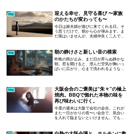
かが分かれ道で、気づかないまま進め
いないBGM系YouTubeも、「今月こそ
ば、いずれ後戻りが必要になるかもしれ
は！」と気持ちを切り替えて再スター
ません。ただ、一つ一つが確かに“鍵”な
ト。思うように数字が伸びないと不安に
迎える幸せ、見守る喜び 〜家族
blog
ら、焦らず腹落ちするまで読み、試す価
もなるけれど、「これから一気に伸びる
のかたちが変わっても〜
値はあるはずです。日にちは迫り、やる
か？…行く？……行かへんのかーい！」
ことも山積みですが、整理しながら、一
みたいな、大阪のノリで笑い飛ばせるく
今日は娘夫婦が遊びに来てくれる日。そ
歩ずつ進んでいこうと思います。
らいの余裕も大事やな、と感じていま
う思うだけで、朝から心が弾みます。ま
す。もちろん、ゆるくてもいいから結果
だ孫はいませんが、夫婦仲良く二人で顔
が出ればもっと楽しい。でも今はこれで
を見せてくれることが、何より嬉しいも
いい。何事も経験で、全部が自分の糧に
のですね。以前は、どうすれば喜んでも
なる。少なくとも今の自分は前を向い
らえるか、楽しんでもらえるかと、身内
朝の静けさと新しい音の模索
blog
て、下を向く理由なんてない──その状況
が集まるたびにあれこれ気を張っていま
昨晩の雨が止み、まだ日が昇らぬ静かな
がすでに一歩前進なんだと思います。夢
した。でも今は、特別な準備をしなくて
朝。窓を開けると、澄んだ空気が胸いっ
を追いかけるって、言い訳して止まって
も、ただ迎えられるだけで十分だと感じ
ぱいに広がり、心まで洗われるような感
しまえば終わり。でもやり続ければ、応
ています。それでも「満足してもらいた
覚になります。そんなひとときに欠かせ
援してくれた人たちに胸を張れる日が必
い」という気持ちは消えず、やはり親心
ないのが、心を整えるBGM。３ヶ月ほど
ず来る。だから今日も前へ進もう。さ
は尽きません。けれど、元気な顔を見ら
sunoAIを使って音作りを続けてきました
あ、一緒にやりましょう。おーっ！
れるだけで心が満たされ、娘を支え、仕
が、最近は少し“メッセージ性の強さ”を感
大阪会合のご褒美は“朱々”の極上
事に励む旦那さんの姿にも安心を覚えま
blog
じるようになり、音の方向性を見直す時
す。みんながそれぞれの場所で幸せに向
焼肉。BBQで惚れた本物の味を
期かもしれません。音楽は感情の延長線
かって進んでいけたら、それが一番。今
再び味わいに行く。
上にあるもの。自然と調和する音を求め
年は午年。馬車馬のように力強く、前向
て、路線変更を決めました。朝のルーテ
きに走り続ける一年にしたいですね。
今度の週末は大阪で会社の会合。これが
ィンとして、自分好みのコーヒーを淹
また一日がかりの長〜い会合で、気合い
れ、その香りに包まれながら、ギターを
を入れて臨まないといけません。でも今
中心にしたインストゥルメンタルを流
回は、ひとつ大きな楽しみがあるんで
す。そんな時間が、心を落ち着け、一日
す。会合が終わったあと、東三国にある
のスタートを豊かにしてくれます。AIに
知り合いのお店、焼肉「朱々」さんへ3人
白熱の大阪会議と、ホルモンに救