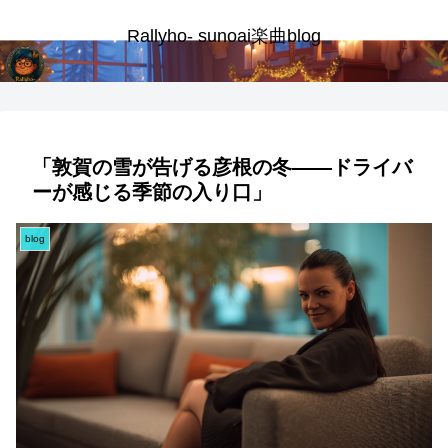
Rallyho- sunoai楽曲blog
「敦賀の雪が告げる彦根の冬――ドライバ
ーが感じる季節の入り口」
blog