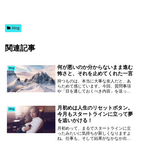
blog
関連記事
何が悪いのか分からないまま進む
blog
怖さと、それを止めてくれた一言
持つものは、本当に大事な友人だと、あ
らためて感じています。今回、質問事項
や「目を通しておくべき内容」を送って
もらい、正直かなり助けられました。と
いうのも、今の自分は「何が悪いのかが
分からないまま」手を動かし、前に進ん
月初めは人生のリセットボタン。
blog
でいる状態だからです。そんな中で紹介
今月もスタートラインに立って夢
された、WPを結果として出した人の「こ
を追いかける！
れを読んでみなはれ」という一言。そこ
には、表面的なテクニックではなく、見
月初めって、まるでスタートラインに立
落としがちな本質が詰まっている気がし
ったみたいに気持ちが新しくなりますよ
ました。これを読んでピンと来るかどう
ね。仕事も、そして結果がなかなか出て