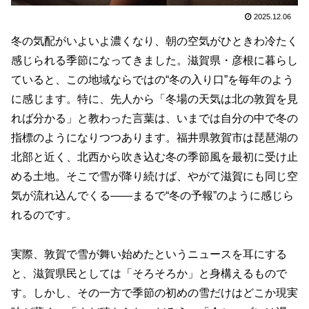
2025.12.06
冬の気配がいよいよ濃くなり、朝の空気がひときわ冷たく
感じられる季節になってきました。滋賀県・彦根に暮らし
ていると、この地域ならではの“冬の入り口”を毎年のよう
に感じます。特に、先人から「冬場の天気は北の敦賀を見
れば分かる」と教わった言葉は、いまでは自分の中で冬の
指標のようになりつつあります。福井県敦賀市は琵琶湖の
北部と近く、北西から吹き込む冬の季節風を最初に受け止
める土地。そこで雪が降り続けば、やがて滋賀にも同じ空
気が流れ込んでくる――まるで“冬の予報”のように感じら
れるのです。
実際、敦賀で雪が舞い始めたというニュースを耳にする
と、滋賀県民としては「そろそろか」と身構えるもので
す。しかし、その一方で季節の初めの雪だけはどこか現実