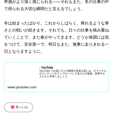
帯感がより強く感じられる――それもまた、冬の仕事の中
で得られる大切な瞬間だと言えるでしょう。
冬は始まったばかり。これからしばらく、痺れるような寒
さとの戦いが続きます。それでも、日々の仕事を積み重ね
ていくことで、また春がやってきます。どうか体調には気
をつけて、安全第一で。明日もまた、無事に走りきれる一
日となりますように。
- YouTube
YouTube でお気に入りの動画や音楽を楽しみ、オリジナル
のコンテンツをアップロードして友だちや家族、世界中の
人たちと共有しましょう。
www.youtube.com
favorite
0
いいね