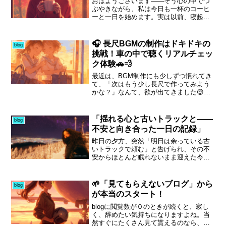
おはようございます——そう心の中でつ
ぶやきながら、私は今日も一杯のコーヒ
ーと一日を始めます。実は以前、寝起き
のまま無表情で、妻に挨拶すらしないこ
とがありました。決して怒っているわけ
ではないのに、黙ったままの朝。そんな
🎧 長尺BGMの制作はドキドキの
blog
自分に「これはダメだ」と気付いた日が
挑戦！車の中で聴くリアルチェッ
あり、それからは意識して笑顔と挨拶を
ク体験🚗💨
心掛けるようになりました。とはいえ、
笑顔って簡単なようで意外と難しいも
最近は、BGM制作にも少しずつ慣れてき
の。若い世代の爽やかな笑顔を見ると、
て、「次はもう少し長尺で作ってみよう
昭和育ちの58歳の私は、つい気後れして
かな？」なんて、欲が出てきました😌✨
しまうこともあります。それでも、オフ
でも実際にやってみると……これがなか
会やZoom、バーチャルオフィスなどで多
なか大変💦ダウンロードが長い！しか
くの人と話すうちに、自然な笑顔が増え
も、たま〜にミスって途中で止まること
「揺れる心と古いトラックと——
blog
てきました。学びや優しさに触れる瞬
も😅「え？また最初から？...
不安と向き合った一日の記録」
間、人はこんなにも素直に笑えるのだと
実感します。また皆さんとおしゃべりで
昨日の夕方、突然「明日は余っている古
きる日を楽しみにしながら、今日もコー
いトラックで頼む」と告げられ、その不
ヒーと小さな気づきを大切に過ごしてい
安からほとんど眠れないまま迎えた今日
ます。
の仕事。年齢を重ねても、こうした急な
変更に心が揺れる自分がまだいるのだと
痛感しました。とはいえ、無事に一日を
🌱「見てもらえないブログ」から
blog
終えて初めて「大丈夫、やれますよ」と
が本当のスタート！
言える自分もいて、なんとも情けなくも
あり、正直ほっとした気持ちもありま
blogに閲覧数が０のときが続くと、寂し
す。愛車のトラックは電気系統の不調で
く、辞めたい気持ちになりますよね。当
復帰の見通しが立たず、修理の専門家で
然すぐにたくさん見て貰えるのなら、周