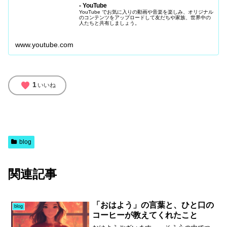
- YouTube
YouTube でお気に入りの動画や音楽を楽しみ、オリジナル
のコンテンツをアップロードして友だちや家族、世界中の
人たちと共有しましょう。
www.youtube.com
favorite
1
いいね
blog
関連記事
「おはよう」の言葉と、ひと口の
blog
コーヒーが教えてくれたこと