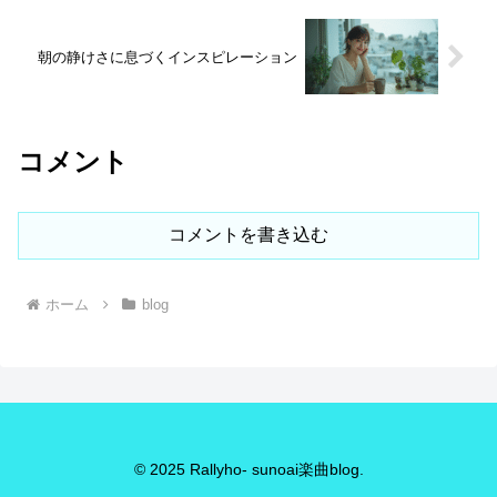
違いなど、かえって事故の危険を強く感
じる場面が続いた。事故防止のための規
制は理解できるが、「止めること」自体
朝の静けさに息づくインスピレーション
が本当に安全につながっているのか。雪
国ならではの設備と現場の実情を踏ま
え、改めて考えたい。
コメント
コメントを書き込む
ホーム
blog
© 2025 Rallyho- sunoai楽曲blog.