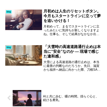
も原因が特定できないとのこと。慣れた
りの方々はもっと続けていると感じま
オートマから久々のミッション車に乗る
す。見て貰えなくて当たり前、だから焦
と、クラッチ操作にも戸惑いがあり、気
らず、腐らず、諦めず、自分のペースで
月初めは人生のリセットボタン。
blog
持ちが落ち着かない日々が続きます。そ
配信しましょう。
今月もスタートラインに立って夢
れでも、なんとかなるさと自分に言い聞
を追いかける！
かせながら過ごす、この揺れる心模様を
綴ります。
月初めって、まるでスタートラインに立
ったみたいに気持ちが新しくなりますよ
ね。仕事も、そして結果がなかなか出て
いないBGM系YouTubeも、「今月こそ
は！」と気持ちを切り替えて再スター
ト。思うように数字が伸びないと不安に
「大雪時の高速道路通行止めは本
blog
もなるけれど、「これから一気に伸びる
当に“安全”なのか ― 現場で感じ
か？…行く？……行かへんのかーい！」
た違和感」
みたいな、大阪のノリで笑い飛ばせるく
らいの余裕も大事やな、と感じていま
大雪による高速道路の通行止めは、本当
す。もちろん、ゆるくてもいいから結果
に最善の判断なのだろうか。先日、滋賀
が出ればもっと楽しい。でも今はこれで
から福井へ納品に向かった際、刀根SA付
いい。何事も経験で、全部が自分の糧に
近ではホワイトアウト状態となり、雪の
なる。少なくとも今の自分は前を向い
境目すら分からないほどの厳しい状況だ
て、下を向く理由なんてない──その状況
った。今庄や武生付近では慎重な運転が
がすでに一歩前進なんだと思います。夢
求められたものの、高速道路を走行でき
を追いかけるって、言い訳して止まって
たおかげで、結果的には普段と大きく変
しまえば終わり。でもやり続ければ、応
わらない時間で福井ICに到着できた。一
援してくれた人たちに胸を張れる日が必
AIと共に歩む、曙の時間。揺らぐ心と、
方で、帰路では高速が通行止めとなり、
ず来る。だから今日も前へ進もう。さ
続ける勇気。
一般道へ迂回。除雪の不十分な道、水が
あ、一緒にやりましょう。おーっ！
溜まる路面、狭路での大型車同士のすれ