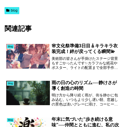
blog
関連記事
🌸文化祭準備3日目🎸キラキラ衣
blog
装完成！絆が戻ってくる瞬間💫
美術部の皆さんが手掛けたステージ背景
もすごかったんです✨カラフルな紙花や
ポスター、ライトの配置まで全部手作り
🌈ライトが反射して、まるで本物のライ
ブハウスみたいな雰囲気に🎤🌟「ここに
スポットライトを当てたら、リナのギタ
雨の日の心のリズム──静けさが
blog
ーがもっと映えるよ！」「ピアノの後ろ
導く創造の時間
には白のグラデーションがいいかも！」
そんな意見が飛び交って、みんな真剣な
明け方から降り続く雨が、街を静かに包
のに楽しそう😆💭
み込む。いつもより少し遅い朝、窓越し
の景色は淡いグレーに溶け、コーヒーの
湯気が一日の始まりをそっと告げる。私
がこの時間を愛してやまないのは、「創
る」ことと向き合える唯一の瞬間だから
年末に気づいた“歩き続ける意
blog
だ。BGM制作を始めて3ヶ月。まだ駆け
味”──仲間とともに進む、私の次
出しではあるが、雨の朝にだけ訪れる“感