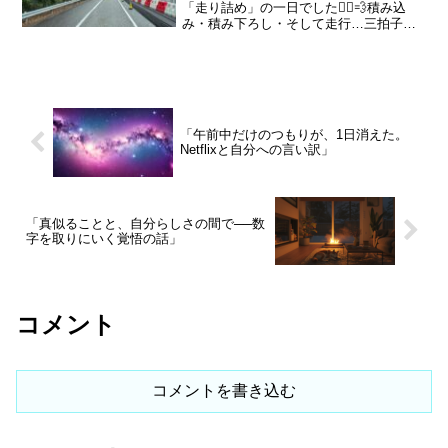
る。まずは自分なりに考え得る行動を整
「走り詰め」の一日でした🏃‍♂️💨積み込
理し、それを正直に伝えたうえで、相手
み・積み下ろし・そして走行…三拍子そ
がどう返してくるかを見極めたい。もし
ろったお仕事デー。でももちろん、休憩
考えが一致すれば、まさに文殊の知恵。
はしっかり30分とりましたよ☕️🍩（法律
とはいえ、正直さ一辺倒では、嫌な連中
通りにね♪）🌩️高速道路のドラマ長距離を
がここぞとばかりに足を引っ張ってくる
走っていると...
のも現実だ。「嘘も方便」という言葉が
あるように、ここは冷静さを最優先し、
回避によって時間を稼ぐ選択も必要だろ
「午前中だけのつもりが、1日消えた。
う。時間があれば心も整い、次の一手を
Netflixと自分への言い訳」
より良い形で打てる。今、軽率な行動を
取ることこそが、最大の逆効果になるの
だから。
「真似ることと、自分らしさの間で──数
字を取りにいく覚悟の話」
コメント
コメントを書き込む