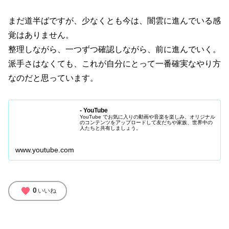
まだ道半ばですが、少なくとも今は、闇雲に進んでいる感
覚はありません。
整理しながら、一つずつ確認しながら、前に進んでいく。
派手さはなくても、これが自分にとって一番確実なやり方
なのだと思っています。
- YouTube
YouTube でお気に入りの動画や音楽を楽しみ、オリジナル
のコンテンツをアップロードして友だちや家族、世界中の
人たちと共有しましょう。
www.youtube.com
favorite
0
いいね