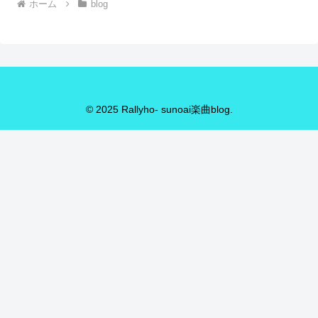
ホーム
blog
© 2025 Rallyho- sunoai楽曲blog.