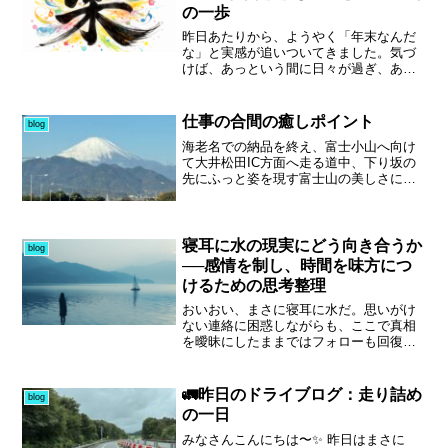
の一歩
性の揺らぎ”が、音の輪郭を与えてくれ
る。現代は常に時間に追われ、心の余白
昨日あたりから、ようやく「年末なんだ
を失いがちだ。しかし、こうした静寂の
な」と実感が追いついてきました。気づ
中にこそ、創作の種や自分自身の“リズ
けば、あっという間に日々が過ぎ、あと
ム”が潜んでいる。この記事では、雨がも
数日で休み、そしてお正月。仕事、会社
たらす内省と音づくりの関係を、感情と
のプロジェクト、日々の配信や学び——
理論の両面から掘り下げていく。心理的
すべてを同時に回しながら過ごす毎日
仕事の合間の癒しポイント
blog
なリセット効果やアコースティックギタ
は、昨年の自分では想像もできなかった
ーによる表現の可能性も紹介しながら、
海老名での納品を終え、富士小山へ向け
景色です。それでも続けられているの
あなた自身の「朝のインスピレーショ
て大井松田IC方面へ走る道中、下り坂の
は、伴走してくれる仲間がいるから。本
ン」を見つけるヒントをお届けしたい。
先にふっと姿を現す富士山の美しさに思
気で向き合えば、夢を語っても笑われる
雨音が教えてくれるのは、止まらずと
わず息を呑みました。山々の合間から覗
どころか、背中を押してくれる。そんな
も“静かに進む”ということ。――今日もま
くその姿は力強く、同時にどこか優しさ
出会いに、何度も力をもらっています。
た、心のBGMを奏でてみませんか。
を感じさせてくれます。さらに、インタ
来年2月には、自ら主催するオフ会も予定
ーを降りて山間を抜ける国道246号では、
寝耳に水の現実にどう向き合うか
していましたが、流れの中で形を変え、
blog
紅く色づいた谷間を走り抜ける景色が続
先ゆく先輩と一対一で向き合う貴重な時
──感情を制し、時間を味方につ
き、まるで京都のトロッコ列車に乗って
間をいただくことになりました。私の行
けるための思考整理
いるような風情あるひととき。仕事の移
き詰まりを気にかけてくれていたことに
動中ながら、自然が与えてくれる癒しに
も気づかされ、ありがたさが胸に残りま
おいおい、まさに寝耳に水だ。思いがけ
心がほどけていくのを感じました。やが
す。そして来年は、新たな挑戦として
ない連絡に困惑しながらも、ここで真相
て観光気分から気を引き締めて積み込み
2026年2月7日、梅田オフィスの日替わり
を曖昧にしたままではフォローも回復も
地へ向かい、作業を終えて滋賀の自宅へ
管理人にも手を挙げました。午年にふさ
望めない。当然、一員として現実を受け
帰路につきます。長旅となりましたが、
わしく、馬車馬のように汗をかく一年に
入れる覚悟はある。しかし、もし回避で
無事に安全運行で終えられたことに感謝
したい。節目の今、皆さんも“ちょうどい
きる道があるのなら、何らかの手立てを
🚛昨日のドライブログ：走り詰め
blog
しつつ、今日もまた道の景色に励まされ
い目標”を考えてみませんか。
講じるべきだろう。役職のない立場では
の一日
た一日でした。
直接的な一手を打つのは難しいが、感情
や行動をコントロールすることはでき
みなさんこんにちは〜✨ 昨日はまさに