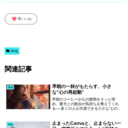
favorite
0
いいね
blog
関連記事
早朝の一杯がもたらす、小さ
blog
な“心の再起動”
早朝のコーヒーが心の隙間をそっと埋
め、愛犬との散歩が気持ちを整えてくれ
る──多くの人が共感できる小さな“心の再
起動”です。しかし創作者にとって、気持
ちが整っても数字の波に揺さぶられる悩
みは常につきまといます。YouTube BGM
止まったCanvaと、止まらない一
blog
配信を続けて3ヶ月、前日の三桁再生は確