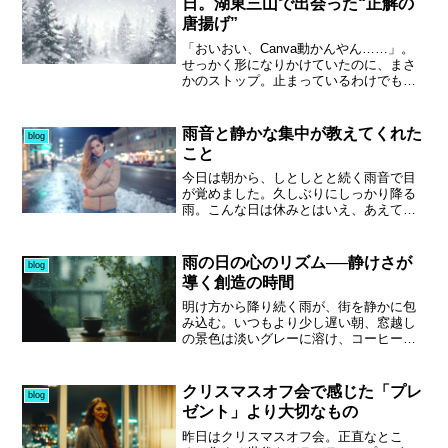
日。湖東三山で出会った“正解の
かな成果であり、今こそ客観的視点で良
唐揚げ”
かった点を抽出するタイミングです。再
生動向や視聴維持率を分析し、毎朝の散
「おいおい、Canva動かんやん……」。
歩と同じようにPDCAを静かに回すこと
せっかく形になりかけていたのに、まさ
で、継続の手応えは必ず形になります。
かのストップ。止まっているわけでもな
心を整え、事実を見つめ、次の一歩へ──
さそうやし、どうなるんやろと正直ヒヤ
その積み重ねこそ創作の歩みです。
ッとしました。休みの日やから仕方ない
とは思いつつ、こういう時ほど落ち着か
雨音と静かな集中が教えてくれた
blog
んものですね。とはいえ、今日は朝から
こと
気持ちを切り替えて、しっかりBGM制作
に向き合っていました。音に集中する時
今日は朝から、しとしとと続く雨音で目
間は、やっぱり自分にとって大事なひと
が覚めました。久しぶりにしっかり降る
ときです。ただ、どれだけ没頭していて
雨。こんな日は休みとはいえ、あえて慌
も外せないのが買い物。ドライバー稼業
てて起きず、老犬のゆずさんと一緒にゆ
ゆえ、スーパーや出先には必ず足を運ぶ
っくりとした朝を選びます。私が動き出
習慣があります。今回は少し寄り道。先
すと釣られるように起き上がってしまう
雨の日の心のリズム──静けさが
blog
日話題にしていた“メロンパンの奥様”が、
ので、散歩にも行けない雨の日は、無理
導く創造の時間
実は唐揚げのキッチンカーもされている
せず二度寝してもらう方がいい。そんな
と知り、今日は湖東三山で出店している
ふうに思える時間です。昨日のうちに買
明け方から降り続く雨が、街を静かに包
とのこと。買い物途中に立ち寄り、夕飯
い物も済ませていたので、今日は外出の
み込む。いつもより少し遅い朝、窓越し
のお酒のアテとして唐揚げを購入しまし
予定もなく、BGMを流しながらブログ執
の景色は淡いグレーに溶け、コーヒーの
た。本当は熱々のうちに食べたいところ
筆に集中できる一日。他のBGMを眺めて
湯気が一日の始まりをそっと告げる。私
を我慢。結果、味は文句なしの「うま
いると、コーヒーの湯気や静かな情景を
がこの時間を愛してやまないのは、「創
し！」。ビールとの相性も抜群で、今日
うまく取り入れていて、「自分も何か新
る」ことと向き合える唯一の瞬間だから
クリスマスオフ会で感じた「プレ
blog
寄れたこと自体が正解でした。
しい要素を試してみようか」と思えてき
だ。BGM制作を始めて3ヶ月。まだ駆け
ゼント」より大切なもの
ます。毎日、時間に追われている感覚は
出しではあるが、雨の朝にだけ訪れる“感
相変わらずですが、最近のチャレンジを
性の揺らぎ”が、音の輪郭を与えてくれ
昨日はクリスマスオフ会。正直なとこ