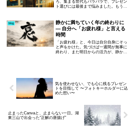
通じて、むしろ作業はコンパクトに進
る。現代は常に時間に追われ、心の余白
ろ、集まる世代もバラバラで、プレゼン
み、学びも増えました。アウトプットが
を失いがちだ。しかし、こうした静寂の
ト選びには最後まで悩みました。もう少
前提だからこそ、パソコンに向かう手も
中にこそ、創作の種や自分自身の“リズ
し工夫できたかもしれませんが、結果的
迷わない。素直に耳を傾けることの大切
ム”が潜んでいる。この記事では、雨がも
には笑いに変えてもらえたのではないか
さを、あらためて実感する朝です。
たらす内省と音づくりの関係を、感情と
と思っています。前半は食事をしながら
静かに満ちていく年の終わりに
blog
理論の両面から掘り下げていく。心理的
の雑談タイム。久しぶりに再会できた
― 自分へ「お疲れ様」と言える
なリセット効果やアコースティックギタ
方、初めて同席する方とも、今取り組ん
時間
ーによる表現の可能性も紹介しながら、
でいることや仕事の話などをゆっくり交
あなた自身の「朝のインスピレーショ
わし、あっという間に時間が過ぎまし
「お疲れ様」と、今日は自分自身にそっ
ン」を見つけるヒントをお届けしたい。
た。途中で席替えがあり、謎のサンタさ
と声をかけた。気づけば一週間が無事に
雨音が教えてくれるのは、止まらずと
んが登場。プレゼント交換では、お菓子
終わり、また明日からの活力が、静かに
も“静かに進む”ということ。――今日もま
やレトルトカレー、お餅など無難な品が
心の奥から湧いてくる。まだ29日、30日
た、心のBGMを奏でてみませんか。
多く、「なるほど、確かに」と妙に納
と仕事は残っているけれど、今年という
得。私は少し攻めた選択でしたが、その
一年を、ようやく走り切れそうな感覚が
おかげで会話のきっかけが生まれ、しっ
ある。振り返れば昨年から本当に多くの
かり話せた方からはWEB関係の貴重なア
学びがあり、出会いがあり、気づけば人
ドバイスまでいただくことに。きっかけ
とのご縁が大きく広がっていた。この12
気を使わせない、でも心に残るプレゼン
は何であれ、こうしてご縁が広がるな
月は、来年へのスタートダッシュにふさ
トを目指して 〜フォトキーホルダーに込
ら、それが一番。最後は皆さん笑顔で解
わしい時間だったように思う。毎日の配
めた想い〜
散となりました。
信、毎日の学び。外へ出ることが苦では
なく、むしろ楽しみへと変わっていく感
覚。少しずつ、自分の心が開いていくの
を感じている。残りわずかな今年の日々
止まったCanvaと、止まらない一日。湖
も、ひとつひとつを大切に味わいなが
東三山で出会った“正解の唐揚げ”
ら、充実した時間として締めくくりた
い。