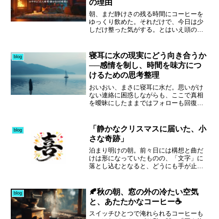
の理由
朝、まだ静けさの残る時間にコーヒーを
ゆっくり飲めた。それだけで、今日は少
しだけ整った気がする。とはいえ頭の片
隅では、相変わらずYouTubeの伸び悩み
が引っかかっている。タイトルやサムネ
イルを見直し、工夫しているつもりで
寝耳に水の現実にどう向き合うか
blog
も、数字は大きく変わらない。このまま
──感情を制し、時間を味方につ
進めて意味があるのか、それとも何か決
けるための思考整理
定的に足りないのか。正直、よく分から
なくなってきた。二桁再生が続くうちに
おいおい、まさに寝耳に水だ。思いがけ
「伸びないのが普通なのか」「ここまで
ない連絡に困惑しながらも、ここで真相
伸びないのは致命的なのか」という感覚
を曖昧にしたままではフォローも回復も
まで曖昧になっている。それでも、手を
望めない。当然、一員として現実を受け
止めれば何も始まらないのも事実だ。だ
入れる覚悟はある。しかし、もし回避で
から今日も考え、試し、迷いながら進む
きる道があるのなら、何らかの手立てを
「静かなクリスマスに届いた、小
blog
しかない。明日は先を行く先輩と話す機
講じるべきだろう。役職のない立場では
さな奇跡」
会がある。遠慮せず、今の悩みをぶつ
直接的な一手を打つのは難しいが、感情
け、しっかり聞き込もう。少しでも突破
や行動をコントロールすることはでき
泊まり明けの朝。前々日には構想と曲だ
口を見つけ、いつか“伸びる瞬間の快感”を
る。まずは自分なりに考え得る行動を整
けは形になっていたものの、「文字」に
実感するために。
理し、それを正直に伝えたうえで、相手
落とし込むとなると、どうにも手が止ま
がどう返してくるかを見極めたい。もし
る。もっと整えたい、もっと深めたい
考えが一致すれば、まさに文殊の知恵。
――そう思えば思うほど、筆が進まな
とはいえ、正直さ一辺倒では、嫌な連中
い。そんな自分の未熟さに、少しだけた
🍂秋の朝、窓の外の冷たい空気
blog
がここぞとばかりに足を引っ張ってくる
め息が出る朝でした。クリスマスイブも
と、あたたかなコーヒー☕
のも現実だ。「嘘も方便」という言葉が
仕事。浮かれることなく、淡々と横浜ま
あるように、ここは冷静さを最優先し、
での長距離輸送。年齢的にも「メリーク
スイッチひとつで淹れられるコーヒーも