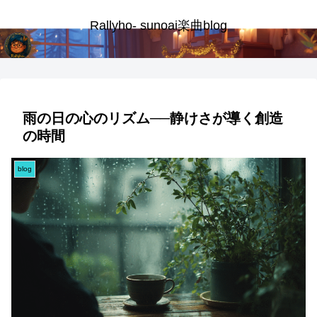
Rallyho- sunoai楽曲blog
雨の日の心のリズム──静けさが導く創造
の時間
blog