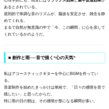
心理学的にも、雨音には
リラックス効果
と
集中促進効果
が
あるとされている。
規則的で単調な音のリズムが、脳波を安定させ、雑念を静
めてくれる。
まるで自然が無意識の中で「今、この瞬間」に心を戻して
くれているかのようだ。
■ 創作と雨──音で描く“心の天気”
私はアコースティックギターを中心にBGMを作ってい
る。
音楽制作を始めたきっかけは単純で、「日々の感情を音で
残したい」と思ったからだ。
特に雨の日の朝は、その感情が形になる瞬間が多い。