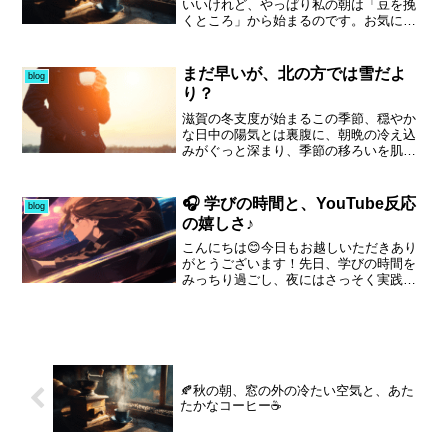
回避によって時間を稼ぐ選択も必要だろ
リスマス」と口にするのは、どこか照れ
いいけれど、やっぱり私の朝は「豆を挽
う。時間があれば心も整い、次の一手を
くさいものがあります。それでも、昨夜
くところ」から始まるのです。お気に入
より良い形で打てる。今、軽率な行動を
ふと耳にしたYouTubeライブでの一言。
りのミルを手に取り、ガリガリと豆を挽
取ることこそが、最大の逆効果になるの
「明日には、君のところにもプレゼント
いていく音。その瞬間、キッチンの空気
だから。
持っていくよ」。正直、そんなわけない
がふわっと香ばしいコーヒーの香りに包
まだ早いが、北の方では雪だよ
blog
やろ…と笑っていました。ところが、ま
まれます☕💕
り？
さかのDM。少人数限定のお食事オフ会へ
のお誘いでした。迷う理由などありませ
滋賀の冬支度が始まるこの季節、穏やか
ん。「行きます」と即答。夢のような話
な日中の陽気とは裏腹に、朝晩の冷え込
です。帰宅すると、妻が腕を振るったロ
みがぐっと深まり、季節の移ろいを肌で
ーストビーフとグラタン。静かながらも
感じます。雪が積もる地域では、12月に
温かなクリスマス。ありがたい時間で
なるとタイヤ交換や雪落としブラシ、雪
す。そして次は、自分が誰かの場をつく
かきスコップの準備が当たり前。けれ
🎧 学びの時間と、YouTube反応
blog
る番。先輩に相談すると、快く背中を押
ど、積雪のない土地の方には不思議に映
の嬉しさ♪
してくれました。さあ、やるしかない。
るかもしれませんね。時にはスリップや
そんな決意です。
転倒といった“地元あるある”もあります
こんにちは😊今日もお越しいただきあり
が、早めの行動で慌てずに冬を乗り切る
がとうございます！先日、学びの時間を
のもまた風物詩。大雪で渋滞になって
みっちり過ごし、夜にはさっそく実践モ
も、「今日はしょうがないよね」と受け
ードに突入しました。正直、大変ではあ
止められるのは、四季とともに暮らす滋
りましたが……結果として、本当に学ん
賀ならではのリズムです。自然の表情が
でよかったと思える一日になりました✨
日々変わるこの地で、冬ならではの楽し
💡「学び」をすぐに「形」...
さを感じに、ぜひ遊びに来てください。
🍂秋の朝、窓の外の冷たい空気と、あた
たかなコーヒー☕