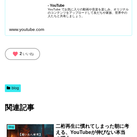
- YouTube
YouTube でお気に入りの動画や音楽を楽しみ、オリジナル
のコンテンツをアップロードして友だちや家族、世界中の
人たちと共有しましょう。
www.youtube.com
favorite
2
いいね
blog
関連記事
二桁再生に慣れてしまった朝に考
blog
える、YouTubeが伸びない本当