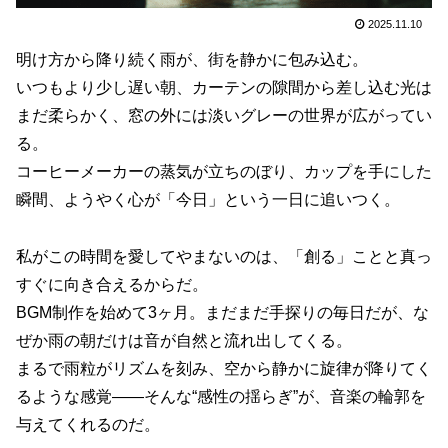
2025.11.10
明け方から降り続く雨が、街を静かに包み込む。
いつもより少し遅い朝、カーテンの隙間から差し込む光は
まだ柔らかく、窓の外には淡いグレーの世界が広がってい
る。
コーヒーメーカーの蒸気が立ちのぼり、カップを手にした
瞬間、ようやく心が「今日」という一日に追いつく。
私がこの時間を愛してやまないのは、「創る」ことと真っ
すぐに向き合えるからだ。
BGM制作を始めて3ヶ月。まだまだ手探りの毎日だが、な
ぜか雨の朝だけは音が自然と流れ出してくる。
まるで雨粒がリズムを刻み、空から静かに旋律が降りてく
るような感覚――そんな“感性の揺らぎ”が、音楽の輪郭を
与えてくれるのだ。