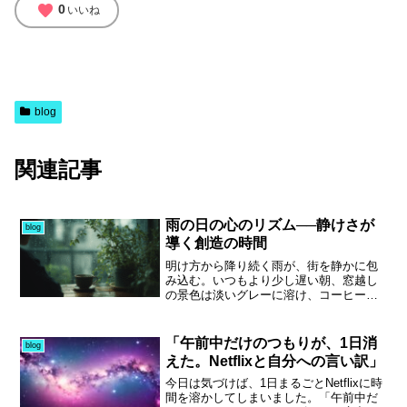
favorite
0
いいね
blog
関連記事
雨の日の心のリズム──静けさが
blog
導く創造の時間
明け方から降り続く雨が、街を静かに包
み込む。いつもより少し遅い朝、窓越し
の景色は淡いグレーに溶け、コーヒーの
湯気が一日の始まりをそっと告げる。私
がこの時間を愛してやまないのは、「創
る」ことと向き合える唯一の瞬間だから
「午前中だけのつもりが、1日消
blog
だ。BGM制作を始めて3ヶ月。まだ駆け
えた。Netflixと自分への言い訳」
出しではあるが、雨の朝にだけ訪れる“感
性の揺らぎ”が、音の輪郭を与えてくれ
今日は気づけば、1日まるごとNetflixに時
る。現代は常に時間に追われ、心の余白
間を溶かしてしまいました。「午前中だ