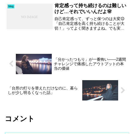
関係にあらためて感謝が深まります。昼
肯定感って持ち続けるのは難しい
blog
からは、仕事を終えて帰ってくる妻と一
けど…それでいいんだよ🌸
緒に買い物へ行く予定。少しでも恩返し
になる時間を過ごしたいと思う、そんな
自己肯定感って、ずっと保つのは大変😌
平日休みの物語です。
「自己肯定感を高く持ち続けることが大
切！」ってよく聞きますよね。でも実際
は、どんなにポジティブな人でも落ち込
む時はあるんです。それを知ったとき、
私は「なんだ、私が落ち込むのも当たり
前なんだ」って思えてホッ...
「分かったつもり」が一番怖い――2週間
チャレンジで痛感したアウトプットの本
当の価値
「台所の灯りを替えただけなのに、暮ら
しが少し明るくなった話」
コメント