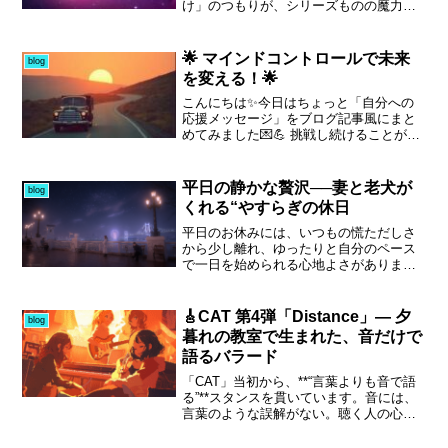
を失いがちだ。しかし、こうした静寂の
け」のつもりが、シリーズものの魔力に
中にこそ、創作の種や自分自身の“リズ
抗えず、ズルズルと次の話、そのまた次
ム”が潜んでいる。この記事では、雨がも
へ。ふと時計を見ると、もうゆずちゃん
たらす内省と音づくりの関係を、感情と
の散歩の時間。さすがに我に返りまし
🌟 マインドコントロールで未来
blog
理論の両面から掘り下げていく。心理的
た。もっとも、たまにはこうした時間も
を変える！🌟
なリセット効果やアコースティックギタ
必要な気分転換だと割り切り、気持ちを
ーによる表現の可能性も紹介しながら、
切り替えることにします。幸い、昨日の
こんにちは✨今日はちょっと「自分への
あなた自身の「朝のインスピレーショ
うちにオフ会用のお土産は作り終えてい
応援メッセージ」をブログ記事風にまと
ン」を見つけるヒントをお届けしたい。
て、その点はひと安心。もしこれが手つ
めてみました💌💪 挑戦し続けることが大
雨音が教えてくれるのは、止まらずと
かずだったら、「何してるんや！」と自
事！「諦めたらそこで終わり」これは本
も“静かに進む”ということ。――今日もま
分を叱り飛ばしていたところでしょう。
当にそうですよね😣💦どんなに小さなこ
た、心のBGMを奏でてみませんか。
思うことと、実際に行動することはやは
とでも、コツコツ続けていけば必ず自信
平日の静かな贅沢──妻と老犬が
blog
り別物。切羽詰まらないと動けない自分
につながります✨毎日の...
くれる“やすらぎの休日
を、今日はまざまざと実感しました。そ
れでも、時間はまだ残っています。今か
平日のお休みには、いつもの慌ただしさ
らできること、そして明日のための段取
から少し離れ、ゆったりと自分のペース
りは十分に可能。そう思って、ここから
で一日を始められる心地よさがありま
もうひと踏ん張りしてみようと思いま
す。淹れたてのコーヒーを片手に段取り
す。
を確認しつつ、まだ夢の中にいる老犬の
散歩支度を整える時間も、どこか穏やか
🎸CAT 第4弾「Distance」— 夕
blog
で優しいひととき。早朝の散歩は普段、
暮れの教室で生まれた、音だけで
仕事へ向かう妻が担ってくれているた
語るバラード
め、休みの日くらいは私の出番です。そ
んな静かな朝を過ごしたあとは、書斎で
「CAT」当初から、**“言葉よりも音で語
BGM制作やブログ執筆に没頭できるのも
る”**スタンスを貫いています。音には、
平日の休みならでは。ひとりの時間を楽
言葉のような誤解がない。聴く人の心の
しめるのは、日々支えてくれる妻の存在
中で、それぞれの“答え”が生まれる。
があるからこそで、互いを尊重し合える