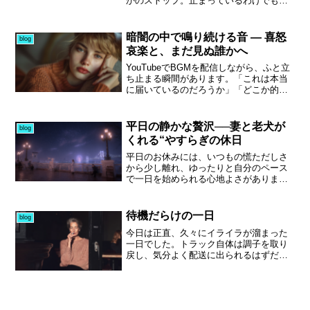
かのストップ。止まっているわけでもな
の差額を算出し、資料で真っ向から提示
さそうやし、どうなるんやろと正直ヒヤ
しました。全員が良くなるとは思ってい
ッとしました。休みの日やから仕方ない
ない。それでも会社の力になる政策だと
とは思いつつ、こういう時ほど落ち着か
暗闇の中で鳴り続ける音 ― 喜怒
blog
言い切り、社長に直談判。この結果次第
んものですね。とはいえ、今日は朝から
哀楽と、まだ見ぬ誰かへ
では、組合を辞める覚悟も頭をよぎって
気持ちを切り替えて、しっかりBGM制作
います。
に向き合っていました。音に集中する時
YouTubeでBGMを配信しながら、ふと立
間は、やっぱり自分にとって大事なひと
ち止まる瞬間があります。「これは本当
ときです。ただ、どれだけ没頭していて
に届いているのだろうか」「どこか的を
も外せないのが買い物。ドライバー稼業
外していないか」——そんな思いが、静
ゆえ、スーパーや出先には必ず足を運ぶ
かに胸をよぎることがあります。再生数
習慣があります。今回は少し寄り道。先
や反応に一喜一憂しながら、暗闇の中を
平日の静かな贅沢──妻と老犬が
blog
日話題にしていた“メロンパンの奥様”が、
手探りで進んでいるような感覚。それで
くれる“やすらぎの休日
実は唐揚げのキッチンカーもされている
も、やめずに続けている自分がいる。そ
と知り、今日は湖東三山で出店している
んな中、ある人との何気ないチャットか
平日のお休みには、いつもの慌ただしさ
とのこと。買い物途中に立ち寄り、夕飯
ら「喜怒哀楽」という言葉が心に引っか
から少し離れ、ゆったりと自分のペース
のお酒のアテとして唐揚げを購入しまし
かりました。感情そのものを音で表現す
で一日を始められる心地よさがありま
た。本当は熱々のうちに食べたいところ
ること。さらに、アメリカのリスナーを
す。淹れたてのコーヒーを片手に段取り
を我慢。結果、味は文句なしの「うま
意識しつつ、あえて“漢字四文字”という日
を確認しつつ、まだ夢の中にいる老犬の
し！」。ビールとの相性も抜群で、今日
本的な要素を、習字のような文字で表現
散歩支度を整える時間も、どこか穏やか
待機だらけの一日
blog
寄れたこと自体が正解でした。
する──その組み合わせは、もしかすると
で優しいひととき。早朝の散歩は普段、
今日は正直、久々にイライラが溜まった
今までにない入口になるのかもしれな
仕事へ向かう妻が担ってくれているた
一日でした。トラック自体は調子を取り
い。迷いながらも進む中で、応援してく
め、休みの日くらいは私の出番です。そ
戻し、気分よく配送に出られるはずだっ
れる人の存在が、どれほど大きな支えに
んな静かな朝を過ごしたあとは、書斎で
たのに、会社支給のナビとデジタコがそ
なるかを改めて感じています。「それ、
BGM制作やブログ執筆に没頭できるのも
れを台無しにします。型にはめるタイプ
いいと思うよ」と声をかけてくれる仲間
平日の休みならでは。ひとりの時間を楽
で、映像も運行状況もリアルタイム管
がいるから、また一歩踏み出せる。今は
しめるのは、日々支えてくれる妻の存在
理。安全のためとは分かっていても、ド
無理に答えを出さず、寄り添ってくれる
があるからこそで、互いを尊重し合える