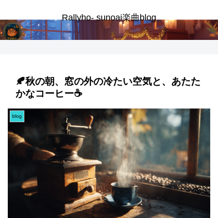
Rallyho- sunoai楽曲blog
🍂秋の朝、窓の外の冷たい空気と、あたた
かなコーヒー☕
blog