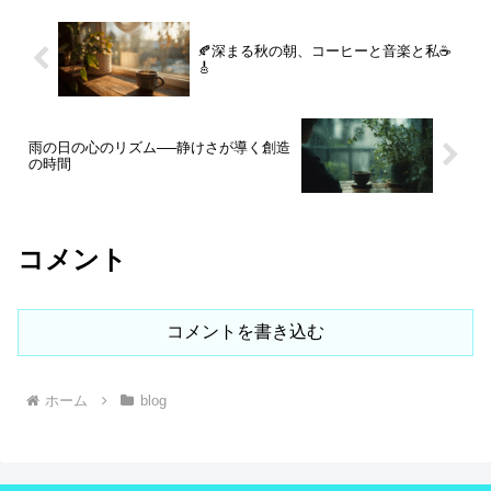
ライバーから不評なのも無理はありませ
その言葉に甘えながら、もう少しだけ、
関係にあらためて感謝が深まります。昼
ん。そんな中、納品先では「明日の予定
この道を歩いてみようと思います。
からは、仕事を終えて帰ってくる妻と一
だから」の一点張り。こちらはただ指示
緒に買い物へ行く予定。少しでも恩返し
🍂深まる秋の朝、コーヒーと音楽と私☕️
通り運んでいるだけなのに、２時間待
になる時間を過ごしたいと思う、そんな
🎸
機。滋賀に戻れば今度は昼休憩の壁。１
平日休みの物語です。
１時５０分着でも融通は利かず、また１
時間待ち。名古屋では急がされ、滋賀で
は詰まる。優先順位も段取りも噛み合わ
ず、「ミスるな」と言われる側が、実は
雨の日の心のリズム──静けさが導く創造
一番振り回されている。今日は口も悪く
の時間
なる。でも、こんな日もある。それが現
場のリアル。
コメント
コメントを書き込む
ホーム
blog