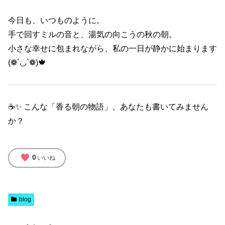
今日も、いつものように。
手で回すミルの音と、湯気の向こうの秋の朝。
小さな幸せに包まれながら、私の一日が静かに始まります
(❁´◡`❁)🍁
☕✨ こんな「香る朝の物語」、あなたも書いてみません
か？
favorite
0
いいね
blog