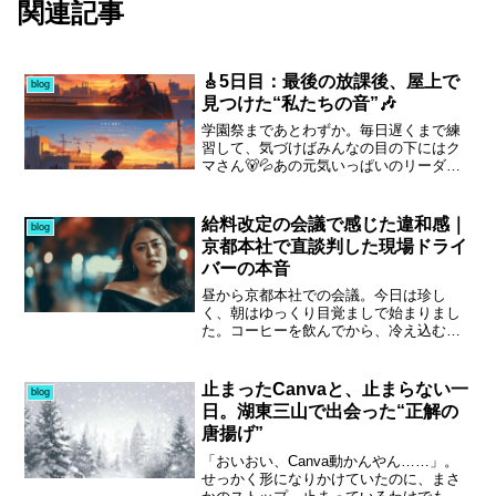
関連記事
🎸5日目：最後の放課後、屋上で
blog
見つけた“私たちの音”🎶
学園祭まであとわずか。毎日遅くまで練
習して、気づけばみんなの目の下にはク
マさん🐻💦あの元気いっぱいのリーダ
ー・リナちゃんでさえ、今日はちょっぴ
り元気がなかった。「……ねえ、私た
ち、本当にこれでいいのかな？」
給料改定の会議で感じた違和感｜
blog
京都本社で直談判した現場ドライ
バーの本音
昼から京都本社での会議。今日は珍し
く、朝はゆっくり目覚ましで始まりまし
た。コーヒーを飲んでから、冷え込む中
でのゆずちゃんの散歩。「さっむ…」と
声が漏れるほどの朝です。帰宅後は録音
機の確認や不要データの消去など、朝か
止まったCanvaと、止まらない一
blog
ら同時進行の作業に追われました。ミス
日。湖東三山で出会った“正解の
が許されない緊張感の中でも、前を見て
唐揚げ”
やり続けるしかありません。今回の会議
は給料改定がテーマ。会社は水揚げに対
「おいおい、Canva動かんやん……」。
する“搾取”とも取れる説明を進めてきます
せっかく形になりかけていたのに、まさ
が、私は生の給料ベースで現行と改定後