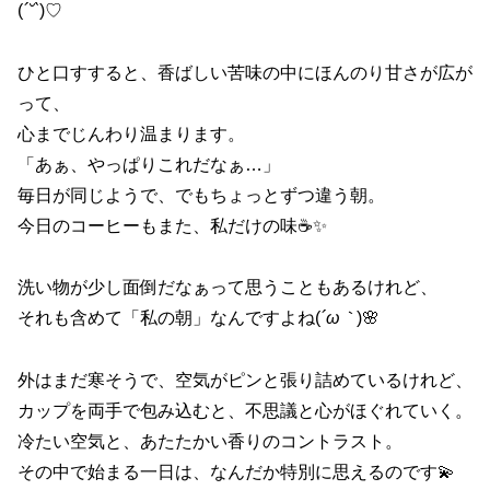
(
´˘`
)♡
ひと口すすると、香ばしい苦味の中にほんのり甘さが広が
って、
心までじんわり温まります。
「あぁ、やっぱりこれだなぁ…」
毎日が同じようで、でもちょっとずつ違う朝。
今日のコーヒーもまた、私だけの味☕✨
洗い物が少し面倒だなぁって思うこともあるけれど、
それも含めて「私の朝」なんですよね(
´ω｀
)🌸
外はまだ寒そうで、空気がピンと張り詰めているけれど、
カップを両手で包み込むと、不思議と心がほぐれていく。
冷たい空気と、あたたかい香りのコントラスト。
その中で始まる一日は、なんだか特別に思えるのです💫