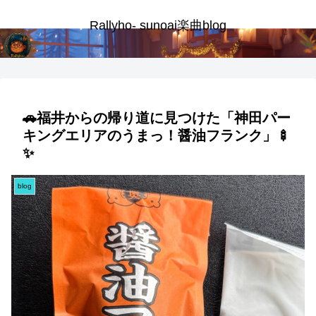
Rallyho- sunoai楽曲blog
🚗福井からの帰り道に見つけた「神田パー
キングエリアのうまっ！醤油フランク」🍢
✨
blog