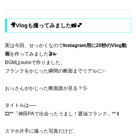
🎥Vlogも撮ってみました📸💕
実は今回、せっかくなので
Instagram用に20秒のVlog動
画
を作ってみました🎬💫
BGMはsunoで作りました、
フランクをかじった瞬間の断面までリアルに✨
おっさんがかじった断面誰が見る？💦
タイトルは──
🎞️**「神田PAで出会ったうまし！醤油フランク」**🍢
スマホ片手に撮った写真だけど、