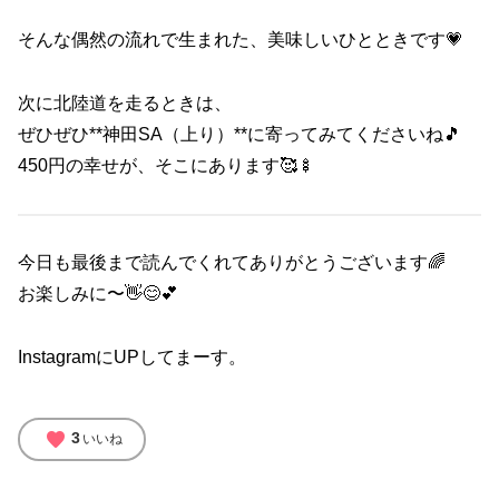
そんな偶然の流れで生まれた、美味しいひとときです💗
次に北陸道を走るときは、
ぜひぜひ**神田SA（上り）**に寄ってみてくださいね🎵
450円の幸せが、そこにあります🥰🍢
今日も最後まで読んでくれてありがとうございます🌈
お楽しみに〜👋😊💕
InstagramにUPしてまーす。
favorite
3
いいね