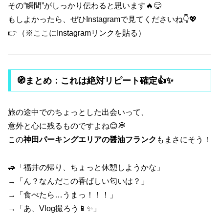
その“瞬間”がしっかり伝わると思います🔥😋
もしよかったら、ぜひInstagramで見てくださいね👇💖
👉（※ここにInstagramリンクを貼る）
🧭まとめ：これは絶対リピート確定👍✨
旅の途中でのちょっとした出会いって、
意外と心に残るものですよね😊💭
この
神田パーキングエリアの醤油フランク
もまさにそう！
🚙「福井の帰り、ちょっと休憩しようかな」
→「ん？なんだこの香ばしい匂いは？」
→「食べたら…うまっ！！！」
→「あ、Vlog撮ろう📱✨」