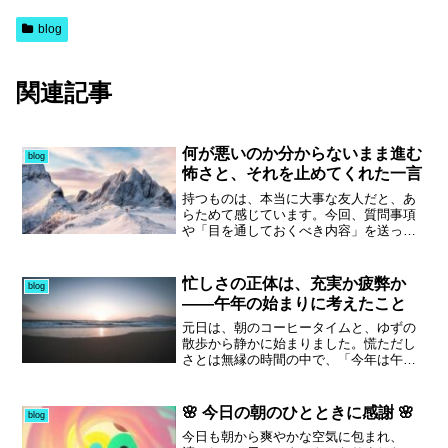
blog
関連記事
何が悪いのか分からないまま進む
blog
怖さと、それを止めてくれた一言
持つものは、本当に大事な友人だと、あ
らためて感じています。今回、質問事項
や「目を通しておくべき内容」を送って
もらい、正直かなり助けられました。と
いうのも、今の自分は「何が悪いのかが
分からないまま」手を動かし、前に進ん
忙しさの正体は、充実か疲弊か
blog
でいる状態だからです。そんな中で紹介
――午年の始まりに考えたこと
された、WPを結果として出した人の「こ
れを読んでみなはれ」という一言。そこ
元日は、朝のコーヒータイムと、ゆずの
には、表面的なテクニックではなく、見
散歩から静かに始まりました。慌ただし
落としがちな本質が詰まっている気がし
さとは無縁の時間の中で、「今年は午
ました。これを読んでピンと来るかどう
年。良いスタートが切れたな」と、自然
かが分かれ道で、気づかないまま進め
とそんな思いが湧いてきます。今年も
ば、いずれ後戻りが必要になるかもしれ
日々のやることリストを埋めながら進む
🌸 今日の朝のひとときに感謝 🌸
blog
ません。ただ、一つ一つが確かに“鍵”な
毎日になりそうで、立ち止まる暇なんて
今日も朝から爽やかな空気に包まれ、
ら、焦らず腹落ちするまで読み、試す価
ないだろうな、と正直思います。ただ、