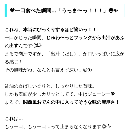
🧡一口食べた瞬間…「うっま〜っ！！！」😳✨
これね、
本当にびっくりするほど旨いっ！！
一口かじった瞬間、
じゅわ〜っとフランクから出汁があふ
れ出す
んです🤤💥
まるで肉汁ですが、「出汁（だし）」が口いっぱいに広が
る感じ！
その風味がね、なんとも言えず深い…😌💫
醤油の香ばしい香りと、しっかりした旨味。
しかも表面が少しカリッとしてて、中はジューシー💖
まるで、
関西風おでんの中に入ってそうな味の濃厚さ！
これは…
もう一口、もう一口…って止まらなくなります😋💦