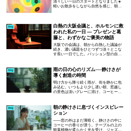
清々しい一日のスタートとなりました☀️
値はあるはずです。日にちは迫り、やる
それを「忙しい」と捉えるか、「充実し
軽いお散歩をしながら自然を感じ、朝食
ことも山積みですが、整理しながら、一
ている」と捉えるかで、気持ちの向きは
をいただく時に「ありがたいなぁ」と自
歩ずつ進んでいこうと思います。
大きく変わる気がしています。もちろ
然に感謝の気持ちが湧いてきました🍀世
ん、しんどい日はあります。それでも頭
間の生臭いニュースや出来事を目にする
の中を整理しながら一つずつ片付けてい
と、余計に「普通に過ごせ...
白熱の大阪会議と、ホルモンに救
くと、無駄な時間は減り、前に進んでい
blog
る実感が残るものです。とはいえ昨日は
われた私の一日 ― プレゼンと葛
例外で、一日テレビとお酒を優先しまし
藤と、わずかなご褒美の物語
た。そんな時間も、たまには必要。だか
らこそ今日はまた、淡々とやるべきこと
大阪での会議は、朝から白熱した議論が
を進めていかないといけません。娘が来
続き、濃い議題をひとつずつ淡々とこな
る日までに、少しでも整えておかない
す長い一日でした。パッション型の自分
と、後で自分が慌てるだけ。進められる
にとって、形に落とし込む作業はなかな
ことがあるなら、今できる分だけでも前
かハードで、気持ちが折れそうになる場
へ。今年もそんな積み重ねで、一年を形
面も。それでも会社の方向性がズレない
雨の日の心のリズム──静けさが
blog
にしていこうと思います。
よう修正していく大事な部署だからこ
導く創造の時間
そ、投げ出すわけにはいきません。18時
半にようやく全体会議が終わり、そこか
明け方から降り続く雨が、街を静かに包
らは給料カットを示唆する計算式まで提
み込む。いつもより少し遅い朝、窓越し
示された、会社の動きを見極めるための
の景色は淡いグレーに溶け、コーヒーの
プレゼン。重たい内容の連続でどこまで
湯気が一日の始まりをそっと告げる。私
伝わったかは、次の集まりで明らかにな
がこの時間を愛してやまないのは、「創
るはず。唯一の救いは、会議後に東三国
る」ことと向き合える唯一の瞬間だから
朝の静けさに息づくインスピレー
blog
の朱々でホルモンを食べに行く楽しみを
だ。BGM制作を始めて3ヶ月。まだ駆け
ション
心の支えに乗り切ったこと。頑張った自
出しではあるが、雨の朝にだけ訪れる“感
分への小さなご褒美です。
性の揺らぎ”が、音の輪郭を与えてくれ
――窓の外はまだ薄暗く、静けさの中に
る。現代は常に時間に追われ、心の余白
コーヒーの香りが漂う。テーブルの上の
を失いがちだ。しかし、こうした静寂の
観葉植物が柔らかく光を受け、ジャズが