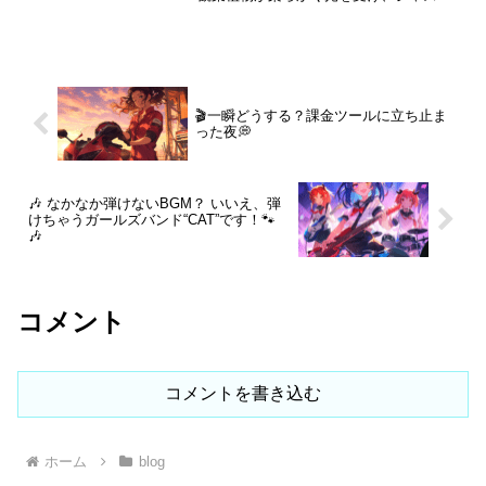
中にこそ、創作の種や自分自身の“リズ
流れる。そんな朝の時間を有意義にした
ム”が潜んでいる。この記事では、雨がも
くて、今日も音を紡ぐ。私にとって音楽
たらす内省と音づくりの関係を、感情と
とは、微睡（まどろみ）から覚醒へのス
理論の両面から掘り下げていく。心理的
イッチであり、心の整え方そのものだ。
なリセット効果やアコースティックギタ
BGMを作る時、皆さんは何を考えていま
ーによる表現の可能性も紹介しながら、
すか？「この曲で仕事が捗る」「この曲
あなた自身の「朝のインスピレーショ
🎬一瞬どうする？課金ツールに立ち止ま
を聴くと落ち着く」——そんな言葉をも
ン」を見つけるヒントをお届けしたい。
った夜💭
らえることが、何よりの喜びです。しか
雨音が教えてくれるのは、止まらずと
し、優しい評価を待つだけではなく、ま
も“静かに進む”ということ。――今日もま
ず“聴かれる曲”を作る努力が必要。100曲
た、心のBGMを奏でてみませんか。
作っても足りないのなら、ベンチマーク
を真似、サムネイルや構成にも磨きをか
🎶 なかなか弾けないBGM？ いいえ、弾
けちゃうガールズバンド“CAT”です！🐾
けよう。共感を呼び、問題を提示し、自
🎶
らの音で解決を導く。それが、読まれ
る・聴かれる作品づくりの第一歩です。
コメント
コメントを書き込む
ホーム
blog