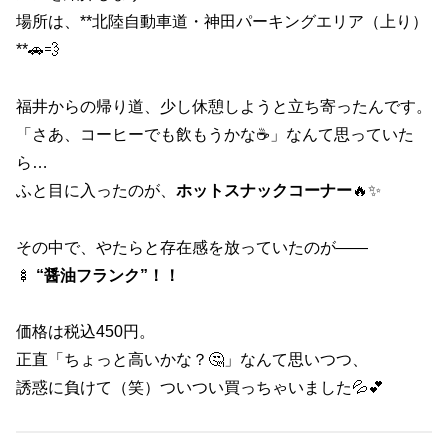
場所は、**北陸自動車道・神田パーキングエリア（上り）
**🚗💨
福井からの帰り道、少し休憩しようと立ち寄ったんです。
「さあ、コーヒーでも飲もうかな☕」なんて思っていた
ら…
ふと目に入ったのが、
ホットスナックコーナー
🔥✨
その中で、やたらと存在感を放っていたのが——
🍢
“醤油フランク”！！
価格は税込450円。
正直「ちょっと高いかな？🤔」なんて思いつつ、
誘惑に負けて（笑）ついつい買っちゃいました💦💕