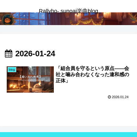
Rallyho- sunoai楽曲blog
2026-01-24
「組合員を守るという原点――会
blog
社と噛み合わなくなった違和感の
正体」
2026.01.24