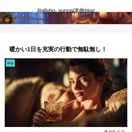
Rallyho- sunoai楽曲blog
暖かい1日を充実の行動で無駄無し！
blog
2025.11.23