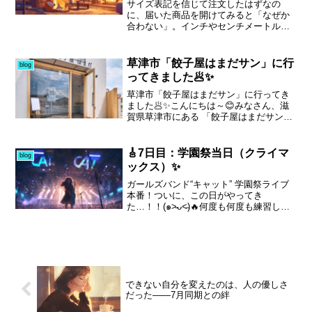
にする”ことを意識し始めたのかもしれま
サイズ表記を信じて注文したはずなの
なるかを改めて感じています。「それ、
せん。振り返れば、昔はDIYに夢中でし
に、届いた商品を開けてみると「なぜか
いいと思うよ」と声をかけてくれる仲間
た。若かった頃のゆずのために、小屋を
合わない」。インチやセンチメートルま
がいるから、また一歩踏み出せる。今は
広げ、雨や風を防げる居場所を作ったこ
で明記されているのに、実際に試してみ
無理に答えを出さず、寄り添ってくれる
と。タバコで汚れた部屋を、自分の手で
ると違和感だらけ――フリーマーケット
その言葉に甘えながら、もう少しだけ、
修復し、壁を塗り替え、四日かけて空間
で商売をしていると、こんな経験は一度
草津市「餃子屋はまだサン」に行
この道を歩いてみようと思います。
blog
を生まれ変わらせたこと。お金がなくて
や二度ではありません。海外製だから仕
ってきました🥟✨
も、知恵と時間があれば、人は何かを生
方ないのか、それとも国際的な規格がそ
み出せる。あの頃の感覚が、今また静か
もそも存在しないのか。正確さを求めて
草津市「餃子屋はまだサン」に行ってき
に蘇っています。
慎重に選んだつもりでも、結局は別の商
ました🥟✨こんにちは～😊みなさん、滋
品を再注文する羽目になり、時間もコス
賀県草津市にある 「餃子屋はまだサン」
トも余計にかかってしまう。数字は同じ
をご存じですか？テレビにも取り上げら
でも、基準や測り方が違えば意味は別
れるほどの有名店で、口コミでも「美味
物。サイズ表記の落とし穴に、今日も頭
しい！」と大評判なんです💡実は私もず
🎸7日目：学園祭当日（クライマ
blog
を抱えながら、それでも商売は続いてい
っと気になっていて…...
ックス）✨
くのです。
ガールズバンド“キャット” 学園祭ライブ
本番！ついに、この日がやってき
た…！！(๑˃̵ᴗ˂̵)🔥何度も何度も練習して
きた“キャット”のメンバーたち。放課後の
部室、遅くまで残って鳴らした音。涙も
笑いも、全部この一瞬のためにあったん
だ。🌟 体育...
できない自分を変えたのは、人の優しさ
だった——7月同期との絆