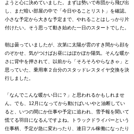
ようと心に決めていました。まずは勢いで布団から飛び出
し、まだ暗い部屋の中で「今日やることリスト」を確認。
小さな予定から大きな予定まで、やれることはしっかり片
付けたい。そう思って動き始めた一日のスタートでした。
朝は曇っていましたが、次第に太陽が雲のすき間から顔を
のぞかせ、気がつけばお昼にはぽかぽか陽気。そんな暖か
さに背中を押されて、以前から「そろそろやらなきゃ」と
思っていた、乗用車２台分のスタッドレスタイヤ交換を決
行しました。
「なんでこんな暖かい日に？」と思われるかもしれませ
ん。でも、12月になってから動けばいいやと油断してい
ると、いつの間にか仕事や予定に追われ、雪予報を聞いて
慌てる羽目になるんですよね。トラックドライバーという
仕事柄、予定が急に変わったり、連日フル稼働になったり