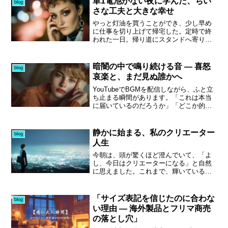
単1電池がない夜に学んだ、ちい
blog
さな工夫と大きな幸せ
やっと灯油を買うことができ、少し早め
に仕事を切り上げて帰宅した。定時で終
われた一日。帰り道にスタンドへ寄り、
ガソリンは満タン、灯油も2缶しっかり満
タンにして家へ持ち帰る。夕食を取りな
がら明日の天気予報を見ると、朝はかな
暗闇の中で鳴り続ける音 ― 喜怒
blog
り冷え込み、昼間は陽射しが強く暖かく
哀楽と、まだ見ぬ誰かへ
なるという。朝晩の寒暖差が大きい予報
に、「今晩ストーブに灯油を入れておけ
YouTubeでBGMを配信しながら、ふと立
ば、明日の朝は快適かな」と思い立つ。
ち止まる瞬間があります。「これは本当
ところが、電動の灯油ポンプに必要な単1
に届いているのだろうか」「どこか的を
電池が見当たらない。片付けの際、弱っ
外していないか」——そんな思いが、静
ていた電池を捨てたことを思い出し、思
かに胸をよぎることがあります。再生数
わず頭を抱える。諦めかけたその時、単2
や反応に一喜一憂しながら、暗闇の中を
静かに始まる、私のクリエーター
blog
電池を使えないかと試行錯誤。かまし物
手探りで進んでいるような感覚。それで
人生
やペンチで接触させ、妻にも手伝っても
も、やめずに続けている自分がいる。そ
らいながら、半ば強引にスイッチオン。
んな中、ある人との何気ないチャットか
今朝は、頭が驚くほど澄んでいて、「よ
ウイーンという音とともに灯油が流れ始
ら「喜怒哀楽」という言葉が心に引っか
し、今日はクリエーターになる」と自然
め、無事タンクは満タンに。たった30分
かりました。感情そのものを音で表現す
に思えました。これまで、輝いている人
ほどの出来事だったが、顔を見合わせて
ること。さらに、アメリカのリスナーを
たちを見るたびに、どこか遠い存在のよ
笑い合い、「なんでもやってみるもんや
意識しつつ、あえて“漢字四文字”という日
うに感じながらも、「自分もあちら側に
な」と感じた、ほのぼのとした幸せな夜
本的な要素を、習字のような文字で表現
立ってみたい」と心の奥で思い続けてき
「サイズ表記を信じたのに合わな
blog
だった。
する──その組み合わせは、もしかすると
ました。年齢のせいなのか、時代の流れ
い理由 ― 海外製品とフリマ商売
今までにない入口になるのかもしれな
なのか。パソコンに触れるようになり、
の落とし穴」
い。迷いながらも進む中で、応援してく
考える時間が増えたことで、ようやく“形
れる人の存在が、どれほど大きな支えに